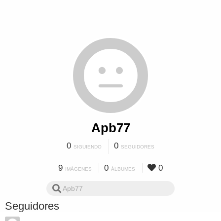
Apb77
0
0
SIGUIENDO
SEGUIDORES
9
0
0
IMÁGENES
ÁLBUMES
Seguidores