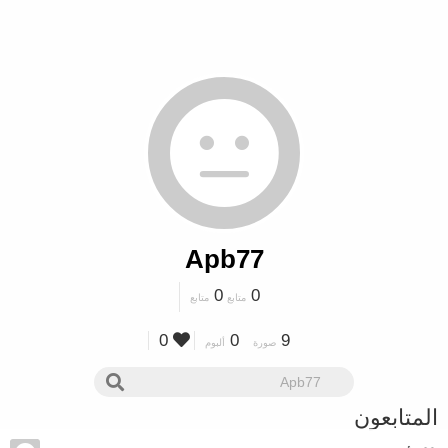
Apb77
0
0
متابع
متابع
0
0
9
صورة
ألبوم
المتابعون