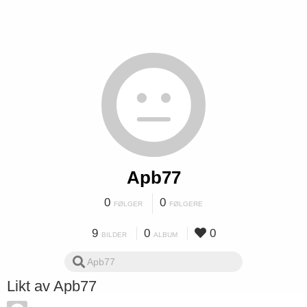
Apb77
0
0
FØLGER
FØLGERE
9
0
0
BILDER
ALBUM
Likt av Apb77