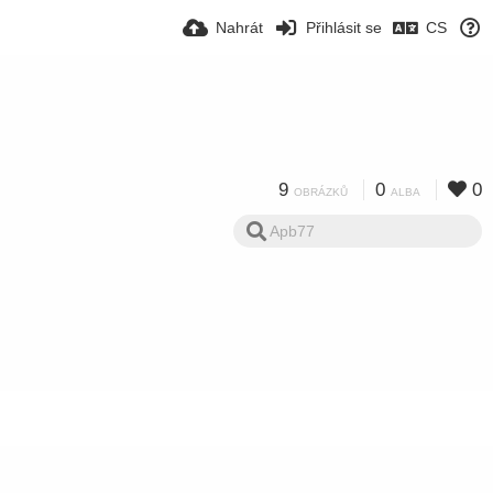
Nahrát
Přihlásit se
CS
9
0
0
OBRÁZKŮ
ALBA