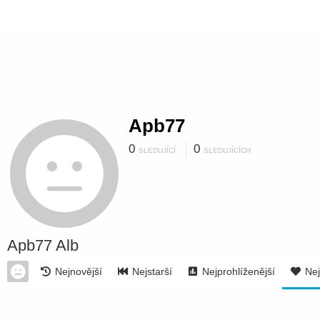
Apb77
0
0
SLEDUJÍCÍ
SLEDUJÍCÍCH
Apb77 Alb
Nejnovější
Nejstarší
Nejprohlíženější
Nej