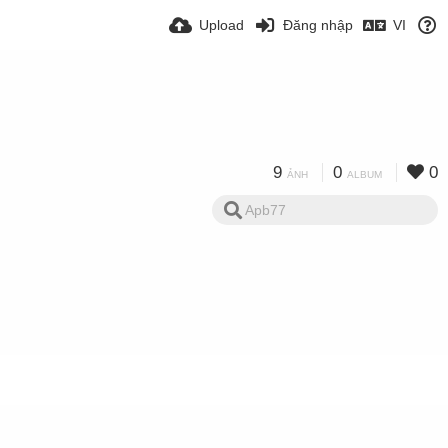
Upload
Đăng nhập
VI
9
0
0
ẢNH
ALBUM