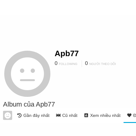
Apb77
0
0
FOLLOWING
NGƯỜI THEO DÕI
Album của Apb77
Gần đây nhất
Cũ nhất
Xem nhiều nhất
Đ