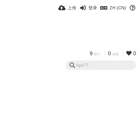
上传
登录
ZH (CN)
9
0
0
图片
相册