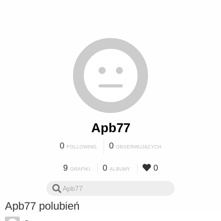
Apb77
0
0
FOLLOWING
OBSERWUJĄCYCH
9
0
0
GRAFIKI
ALBUMY
Apb77 polubień