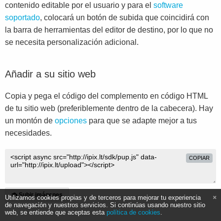
contenido editable por el usuario y para el
software
soportado
, colocará un botón de subida que coincidirá con
la barra de herramientas del editor de destino, por lo que no
se necesita personalización adicional.
Añadir a su sitio web
Copia y pega el código del complemento en código HTML
de tu sitio web (preferiblemente dentro de la cabecera). Hay
un montón de
opciones
para que se adapte mejor a tus
necesidades.
COPIAR
Subir imágenes
Utilizamos cookies propias y de terceros para mejorar tu experiencia
de navegación y nuestros servicios. Si continúas usando nuestro sitio
web, se entiende que aceptas esta
política de cookies
.