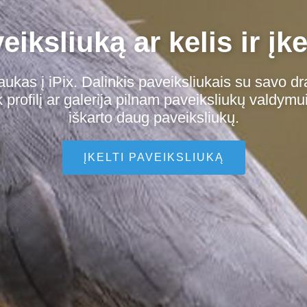
iksliuką ar kelis ir įke
aukas į iPix. Dalinkis paveiksliukais su savo dr
profilį ar galerija pilnam paveiksliukų valdymui
iškarto daug paveiksliukų.
ĮKELTI PAVEIKSLIUKĄ