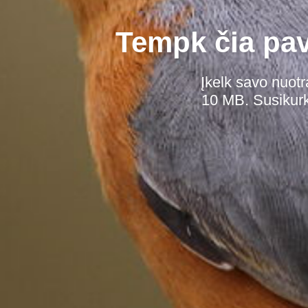
Tempk čia pave
Įkelk savo nuotr
10 MB. Susikurk 