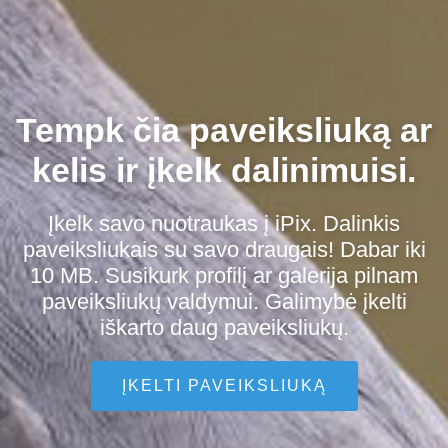
Tempk čia paveiksliuką ar
kelis ir įkelk dalinimuisi.
Įkelk savo nuotraukas į iPix. Dalinkis
paveiksliukais su savo draugais! Dabar iki
10 MB. Susikurk profilį ar galerija pilnam
paveiksliukų valdymui. Galimybė įkelti
iškarto daug paveiksliukų.
ĮKELTI PAVEIKSLIUKĄ