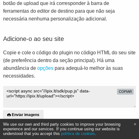
botão de upload que irá corresponder à barra de
ferramentas do editor de destino para que não seja
necessária nenhuma personalização adicional.
Adicione-o ao seu site
Copie e cole o código do plugin no código HTML do seu site
(de preferência dentro da seção principal). Há uma
abundância de
opções
para adequá-lo melhor às suas
necessidades.
COPIAR
Enviar imagens
We use our own and third party cookies to improve your browsing
experience and our services. If you continue using our website is
understood that you accept this
política de cookies
.