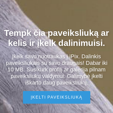
Tempk čia paveiksliuką ar
kelis ir įkelk dalinimuisi.
Įkelk savo nuotraukas į iPix. Dalinkis
paveiksliukais su savo draugais! Dabar iki
10 MB. Susikurk profilį ar galerija pilnam
paveiksliukų valdymui. Galimybė įkelti
iškarto daug paveiksliukų.
ĮKELTI PAVEIKSLIUKĄ