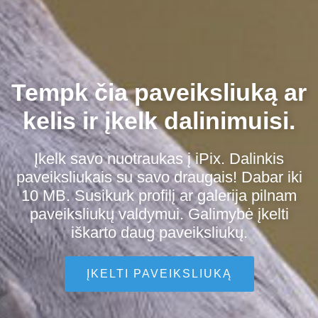
Tempk čia paveiksliuką ar
kelis ir įkelk dalinimuisi.
Įkelk savo nuotraukas į iPix. Dalinkis
paveiksliukais su savo draugais! Dabar iki
10 MB. Susikurk profilį ar galerija pilnam
paveiksliukų valdymui. Galimybė įkelti
iškarto daug paveiksliukų.
ĮKELTI PAVEIKSLIUKĄ