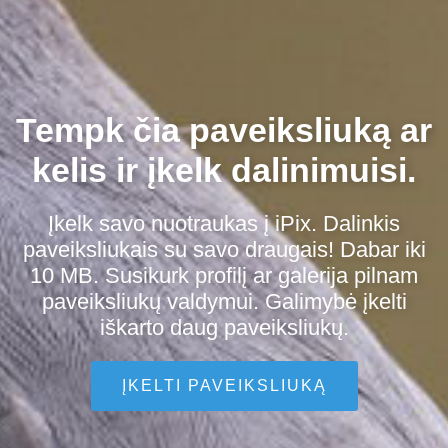
Tempk čia paveiksliuką ar
kelis ir įkelk dalinimuisi.
Įkelk savo nuotraukas į iPix. Dalinkis
paveiksliukais su savo draugais! Dabar iki
10 MB. Susikurk profilį ar galerija pilnam
paveiksliukų valdymui. Galimybė įkelti
iškarto daug paveiksliukų.
ĮKELTI PAVEIKSLIUKĄ