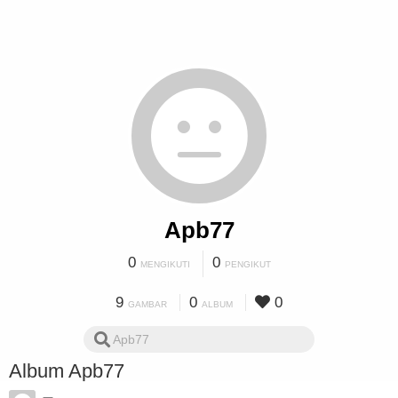
Apb77
0
0
MENGIKUTI
PENGIKUT
9
0
0
GAMBAR
ALBUM
Album Apb77