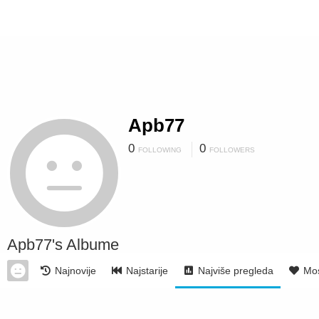
Apb77
0
0
FOLLOWING
FOLLOWERS
Apb77's Albume
Najnovije
Najstarije
Najviše pregleda
Mos