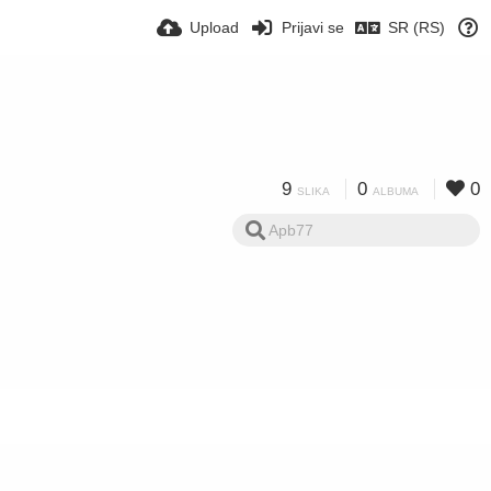
Upload
Prijavi se
SR (RS)
9
0
0
SLIKA
ALBUMA