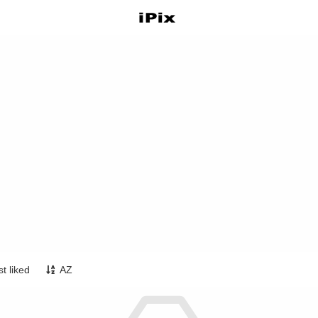
t liked
AZ